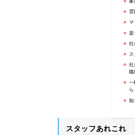
家
雰
マ
楽
社
ス
社
職
一
ら
知
スタッフあれこれ