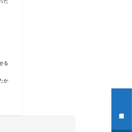
った
せる
たか