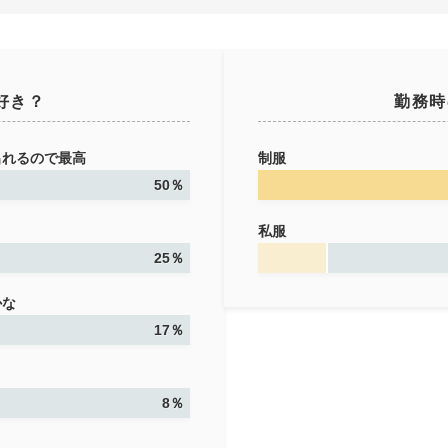
好き？
勤務時
出れるので最高
制服
50％
私服
25％
かな
17％
8％