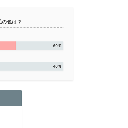
毛の色は？
60％
40％