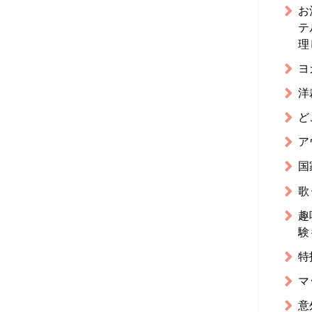
お
テ
理
ヨ
洋
ど
ア
国
歌
趣
験
特
マ
意