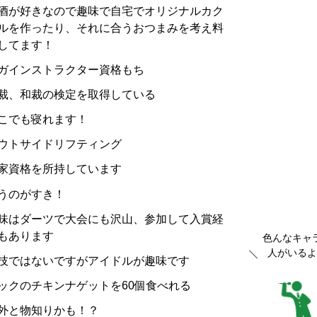
酒が好きなので趣味で自宅でオリジナルカク
ルを作ったり、それに合うおつまみを考え料
してます！
ガインストラクター資格もち
裁、和裁の検定を取得している
こでも寝れます！
ウトサイドリフティング
家資格を所持しています
うのがすき！
味はダーツで大会にも沢山、参加して入賞経
もあります
色んなキャ
人がいるよ
技ではないですがアイドルが趣味です
ックのチキンナゲットを60個食べれる
外と物知りかも！？