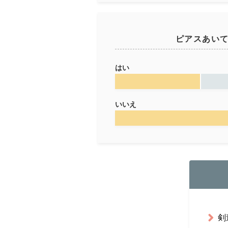
ピアスあい
はい
いいえ
剣